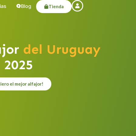
ias
Blog
Tienda
jor
del Uruguay
2025
ero el mejor alfajor!